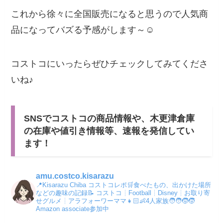
これから徐々に全国販売になると思うので人気商
品になってバズる予感がします～☺
コストコにいったらぜひチェックしてみてくださ
いね♪
SNSでコストコの商品情報や、木更津倉庫
の在庫や値引き情報等、速報を発信してい
ます！
amu.costco.kisarazu
📍Kisarazu Chiba コストコレポ🛒食べたもの、出かけた場所
などの趣味の記録📝
コストコ┊︎Football┊Disney┊︎お取り寄
せグルメ┊︎アラフォーワーママ👧🏻👶4人家族🧑‍🧑‍🧒‍🧒
Amazon associate参加中