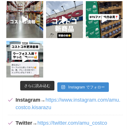
さらに読み込む
Instagram でフォロー
Instagram
→
https://www.instagram.com/amu.
costco.kisarazu
Twitter
→
https://twitter.com/amu_costco