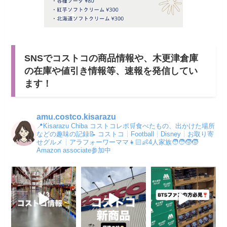
SNSでコストコの商品情報や、木更津倉庫
の在庫や値引き情報等、速報を発信してい
ます！
amu.costco.kisarazu
📍Kisarazu Chiba コストコレポ🛒食べたもの、出かけた場所
などの趣味の記録📝
コストコ┊︎Football┊Disney┊︎お取り寄
せグルメ┊︎アラフォーワーママ👧🏻👶4人家族🧑‍🧑‍🧒‍🧒
Amazon associate参加中