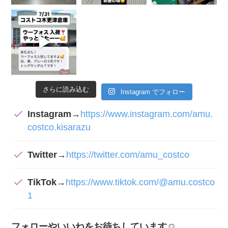
さらに読み込む
Instagram でフォロー
Instagram
→
https://www.instagram.com/amu.
costco.kisarazu
Twitter
→
https://twitter.com/amu_costco
TikTok
→
https://www.tiktok.com/@amu.costco
1
フォローやいいねをお待ちしています
☺