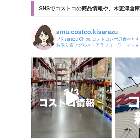
SNSでコストコの商品情報や、木更津倉
amu.costco.kisarazu
📍Kisarazu Chiba コストコレポ
お取り寄せグルメ┊︎アラフォーワーママ👧🏻👶4