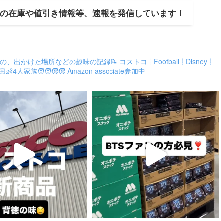
庫の在庫や値引き情報等、速報を発信しています！
食べたもの、出かけた場所などの趣味の記録📝
コストコ┊︎Football┊Disney┊︎
人家族🧑‍🧑‍🧒‍🧒
Amazon associate参加中