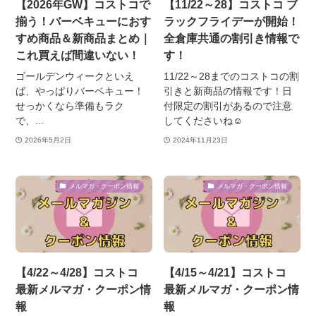
【2026年GW】コストコで
【11/22～28】コストコ ブ
揃う！バーベキューにおす
ラックフライデーが開始！
すめ商品＆新商品まとめ｜
全倉庫共通の割引き情報で
これ買えば間違いない！
す！
ゴールデンウィークといえ
11/22～28までのコストコの割
ば、やっぱりバーベキュー！
引きと新商品の情報です！日
せっかくなら準備もラク
付限定の割引があるので注意
で、...
してくださいね☺
2026年5月2日
2024年11月23日
メルマガ・クーポン情報
メルマガ・クーポン情報
【4/22～4/28】コストコ
【4/15～4/21】コストコ
最新メルマガ・クーポン情
最新メルマガ・クーポン情
報
報