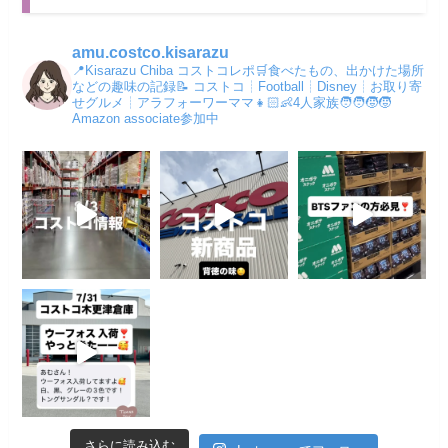
amu.costco.kisarazu
📍Kisarazu Chiba コストコレポ🛒食べたもの、出かけた場所
などの趣味の記録📝
コストコ┊︎Football┊Disney┊︎お取り寄
せグルメ┊︎アラフォーワーママ👧🏻👶4人家族🧑‍🧑‍🧒‍🧒
Amazon associate参加中
さらに読み込む