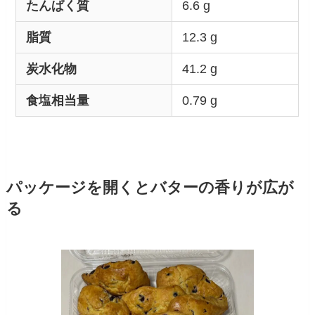
たんぱく質
6.6 g
脂質
12.3 g
炭水化物
41.2 g
食塩相当量
0.79 g
パッケージを開くとバターの香りが広が
る