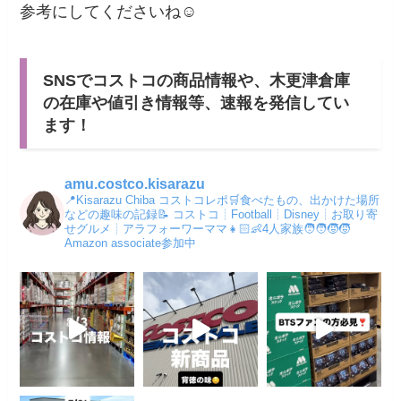
参考にしてくださいね☺
SNSでコストコの商品情報や、木更津倉庫
の在庫や値引き情報等、速報を発信してい
ます！
amu.costco.kisarazu
📍Kisarazu Chiba コストコレポ🛒食べたもの、出かけた場所
などの趣味の記録📝
コストコ┊︎Football┊Disney┊︎お取り寄
せグルメ┊︎アラフォーワーママ👧🏻👶4人家族🧑‍🧑‍🧒‍🧒
Amazon associate参加中